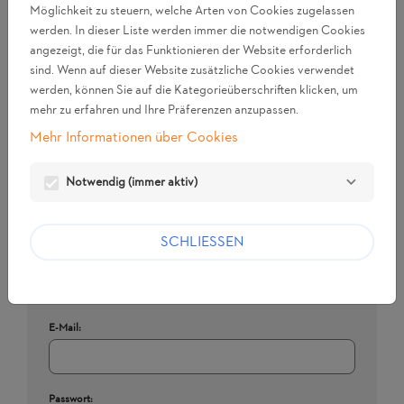
Möglichkeit zu steuern, welche Arten von Cookies zugelassen
Passwort:
werden. In dieser Liste werden immer die notwendigen Cookies
angezeigt, die für das Funktionieren der Website erforderlich
visibility
sind. Wenn auf dieser Website zusätzliche Cookies verwendet
werden, können Sie auf die Kategorieüberschriften klicken, um
Passwort vergessen?
mehr zu erfahren und Ihre Präferenzen anzupassen.
ANMELDEN
Mehr Informationen über Cookies
Notwendig (immer aktiv)
SCHLIESSEN
Ein neues Konto erstellen
Erstellen Sie ein Benutzerkonto, um eine Anfrage
einzureichen.
E-Mail:
Passwort: