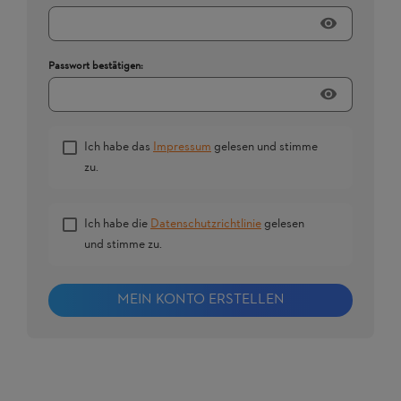
visibility
Passwort bestätigen:
visibility
Ich habe das
Impressum
gelesen und stimme
zu.
Ich habe die
Datenschutzrichtlinie
gelesen
und stimme zu.
MEIN KONTO ERSTELLEN