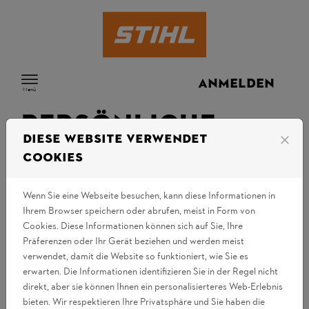
Zum Inhalt springen
ANMELDEN
Menü
PERSÖNLICHE
Diese Website verwendet
close
DATEN
Cookies
Wenn Sie eine Webseite besuchen, kann diese Informationen in
Anmelden
Ihrem Browser speichern oder abrufen, meist in Form von
Cookies. Diese Informationen können sich auf Sie, Ihre
Wenn Sie schon ein STIHL Benutzerkonto haben, geben
Präferenzen oder Ihr Gerät beziehen und werden meist
Sie Ihre E-Mail-Adresse und Ihr Passwort ein.
verwendet, damit die Website so funktioniert, wie Sie es
erwarten. Die Informationen identifizieren Sie in der Regel nicht
E-Mail:
direkt, aber sie können Ihnen ein personalisierteres Web-Erlebnis
bieten. Wir respektieren Ihre Privatsphäre und Sie haben die