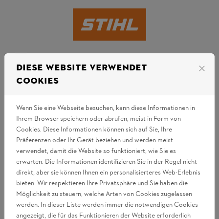
Zum Inhalt springen
ANMELDEN
Menü
Diese Website verwendet
close
Cookies
COOKIES
Wenn Sie eine Webseite besuchen, kann diese Informationen in
STIHL verwendet Cookies, um mehr über die
Ihrem Browser speichern oder abrufen, meist in Form von
Besucherpräferenzen zu erfahren und die Website zu
Cookies. Diese Informationen können sich auf Sie, Ihre
optimieren. Dies vereinfacht die Navigation und hilft,
Präferenzen oder Ihr Gerät beziehen und werden meist
eine benutzerfreundliche Website einzurichten. Cookies
verwendet, damit die Website so funktioniert, wie Sie es
sind nützlich, um zu überprüfen, ob Ihr Computer bisher
erwarten. Die Informationen identifizieren Sie in der Regel nicht
unsere Seite besucht hat. Lediglich Cookies, die auf
direkt, aber sie können Ihnen ein personalisierteres Web-Erlebnis
Ihrem Computer gespeichert sind, werden identifiziert.
bieten. Wir respektieren Ihre Privatsphäre und Sie haben die
Möglichkeit zu steuern, welche Arten von Cookies zugelassen
Es gibt zwei Arten von Cookies:
werden. In dieser Liste werden immer die notwendigen Cookies
Das eine Cookie speichert Ihre Sprachpräferenzen,
angezeigt, die für das Funktionieren der Website erforderlich