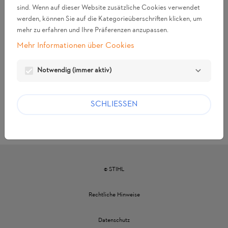
damit diese Seite bei erneutem Besuch
sind. Wenn auf dieser Website zusätzliche Cookies verwendet
automatisch in der richtigen Sprache angezeigt
werden, können Sie auf die Kategorieüberschriften klicken, um
werden kann. Dieses läuft automatisch 180 Tage
mehr zu erfahren und Ihre Präferenzen anzupassen.
nach dem letzten Besuch ab.
Mehr Informationen über Cookies
Das zweite Cookie ist das Sitzungs-Cookie,
welches ermittelt, ob Sie verbunden sind. Dieses
Notwendig (immer aktiv)
verfällt automatisch, sobald Sie den Browser
schließen.
SCHLIESSEN
STARTSEITE
© STIHL
Rechtliche Hinweise
Datenschutz