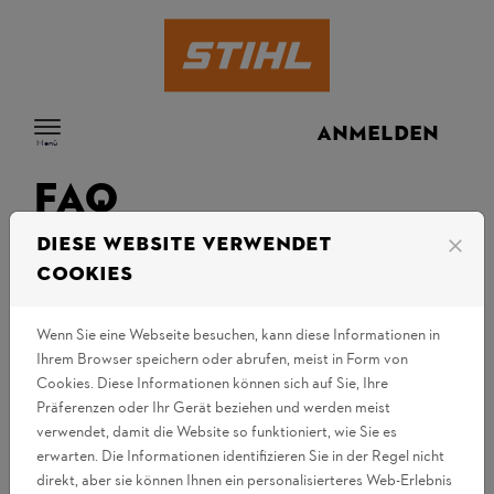
Zum Inhalt springen
ANMELDEN
Menü
FAQ
Diese Website verwendet
close
Cookies
ICH HABE AUF "PASSWORT VERGESSEN"
GEKLICKT, ABER NIE EINE E-MAIL MIT
EINEM LINK ZUM ERSTELLEN EINES
Wenn Sie eine Webseite besuchen, kann diese Informationen in
PASSWORTS ERHALTEN.
Ihrem Browser speichern oder abrufen, meist in Form von
Cookies. Diese Informationen können sich auf Sie, Ihre
Präferenzen oder Ihr Gerät beziehen und werden meist
verwendet, damit die Website so funktioniert, wie Sie es
ICH HABE AUF "PASSWORT VERGESSEN"
erwarten. Die Informationen identifizieren Sie in der Regel nicht
GEKLICKT, ABER WENN ICH AUF DEN
direkt, aber sie können Ihnen ein personalisierteres Web-Erlebnis