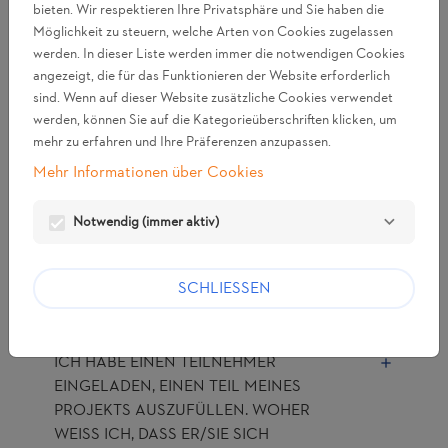
PER E-MAIL ERHALTENEN LINK KLICKE,
bieten. Wir respektieren Ihre Privatsphäre und Sie haben die
WIRD EINE FEHLERMELDUNG
Möglichkeit zu steuern, welche Arten von Cookies zugelassen
ANGEZEIGT.
werden. In dieser Liste werden immer die notwendigen Cookies
angezeigt, die für das Funktionieren der Website erforderlich
sind. Wenn auf dieser Website zusätzliche Cookies verwendet
ICH KLICKE IM FORMULAR AUF
werden, können Sie auf die Kategorieüberschriften klicken, um
mehr zu erfahren und Ihre Präferenzen anzupassen.
"NÄCHSTE SEITE", ICH BLEIBE ABER AUF
DER GLEICHEN SEITE HÄNGEN.
Mehr Informationen über Cookies
Notwendig (immer aktiv)
WIE KANN ICH DEN ERSTEN TEIL
MEINES EINGEREICHTEN PROJEKTS
SCHLIESSEN
NOCH EINMAL LESEN?
ICH HABE EINEN TEILNEHMER
EINGELADEN, EINEN TEIL MEINES
PROJEKTS AUSZUFÜLLEN. WOHER
WEISS ICH, DASS ER/SIE SICH E